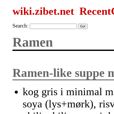
wiki.zibet.net
Recent
Search:
Ramen
Ramen-like suppe m
kog gris i minimal
soya (lys+mørk), risv