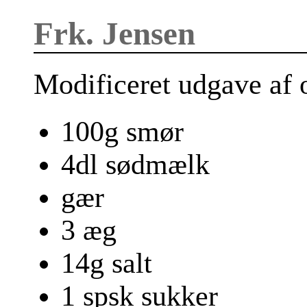
Frk. Jensen
Modificeret udgave af o
100g smør
4dl sødmælk
gær
3 æg
14g salt
1 spsk sukker